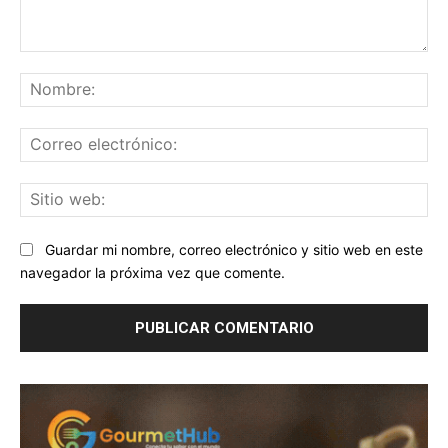
Comentario:
No
Co
ele
Sit
we
Guardar mi nombre, correo electrónico y sitio web en este
navegador la próxima vez que comente.