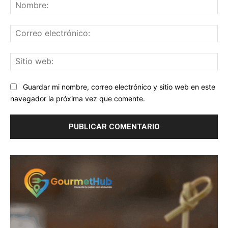
No
Co
ele
Sit
we
Guardar mi nombre, correo electrónico y sitio web en este
navegador la próxima vez que comente.