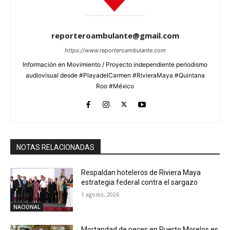
reporteroambulante@gmail.com
https://www.reporteroambulante.com
Información en Movimiento / Proyecto independiente periodismo
audiovisual desde #PlayadelCarmen #RivieraMaya #Quintana
Roo #México
NOTAS RELACIONADAS
Respaldan hoteleros de Riviera Maya
estrategia federal contra el sargazo
1 agosto, 2026
NACIONAL
Mortandad de peces en Puerto Morelos es