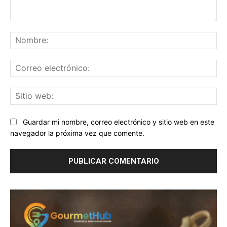
Comentario:
No
Co
ele
Sit
we
Guardar mi nombre, correo electrónico y sitio web en este
navegador la próxima vez que comente.