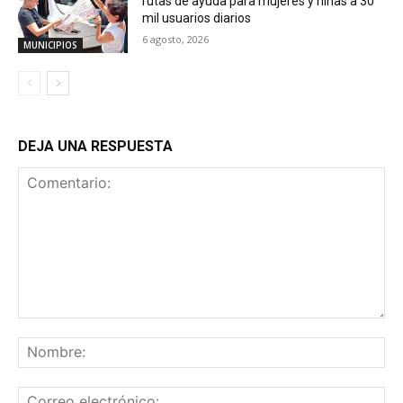
rutas de ayuda para mujeres y niñas a 30
mil usuarios diarios
6 agosto, 2026
MUNICIPIOS
DEJA UNA RESPUESTA
Comentario:
No
Co