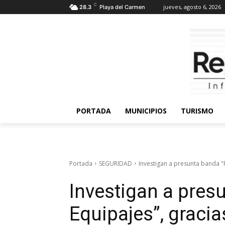
C
jueves, agosto 6, 2026
28.3
Playa del Carmen
PORTADA
MUNICIPIOS
TURISMO
Portada
SEGURIDAD
Investigan a presunta banda "
Investigan a pres
Equipajes”, graci