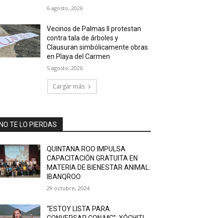
6 agosto, 2026
Vecinos de Palmas II protestan
contra tala de árboles y
Clausuran simbólicamente obras
en Playa del Carmen
5 agosto, 2026
Cargar más
NO TE LO PIERDAS
QUINTANA ROO IMPULSA
CAPACITACIÓN GRATUITA EN
MATERIA DE BIENESTAR ANIMAL:
IBANQROO
29 octubre, 2024
“ESTOY LISTA PARA
CONVERSAR CON MC”: XÓCHITL