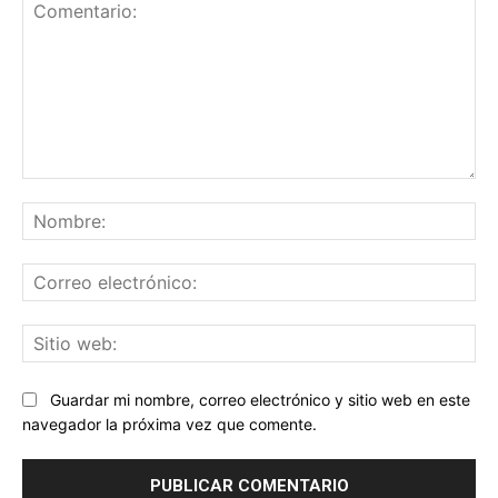
Comentario:
No
Co
ele
Sit
we
Guardar mi nombre, correo electrónico y sitio web en este
navegador la próxima vez que comente.