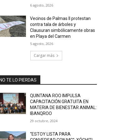
6 agosto, 2026
Vecinos de Palmas II protestan
contra tala de árboles y
Clausuran simbólicamente obras
en Playa del Carmen
5 agosto, 2026
Cargar más
NO TE LO PIERDAS
QUINTANA ROO IMPULSA
CAPACITACIÓN GRATUITA EN
MATERIA DE BIENESTAR ANIMAL:
IBANQROO
29 octubre, 2024
“ESTOY LISTA PARA
CONVERSAR CON MC”: XÓCHITL