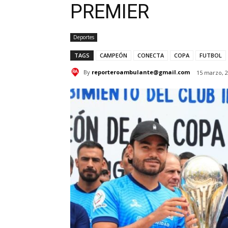
PREMIER
Deportes
TAGS
CAMPEÓN
CONECTA
COPA
FUTBOL
By
reporteroambulante@gmail.com
15 marzo, 