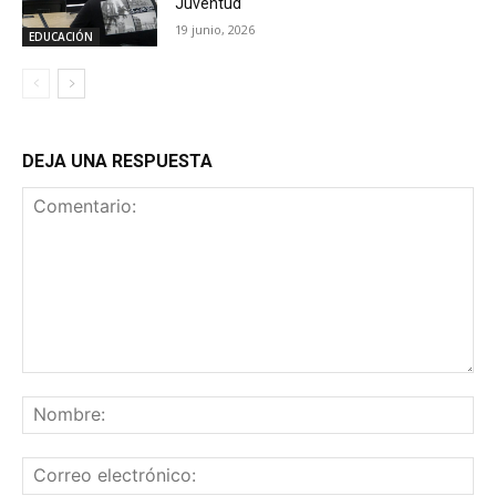
Juventud
19 junio, 2026
EDUCACIÓN
DEJA UNA RESPUESTA
Comentario:
No
Co
ele