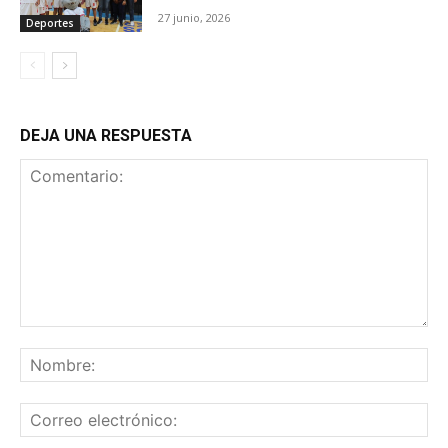
27 junio, 2026
Deportes
DEJA UNA RESPUESTA
Comentario:
No
Co
ele