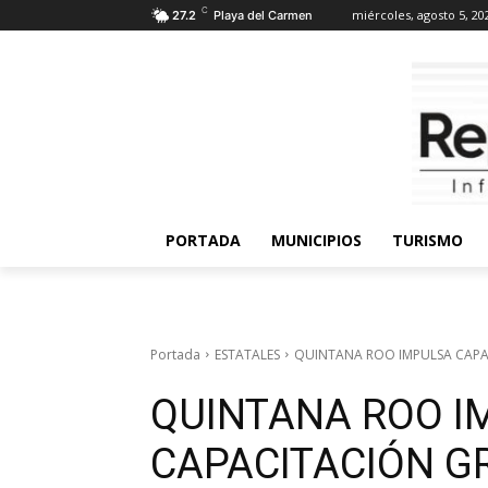
C
miércoles, agosto 5, 20
27.2
Playa del Carmen
PORTADA
MUNICIPIOS
TURISMO
Portada
ESTATALES
QUINTANA ROO IMPULSA CAPAC
QUINTANA ROO I
CAPACITACIÓN G