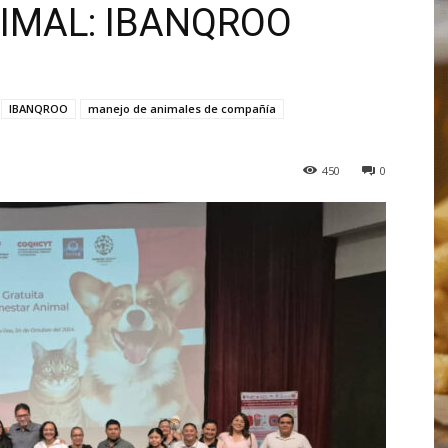
NIMAL: IBANQROO
IBANQROO
manejo de animales de compañía
450
0