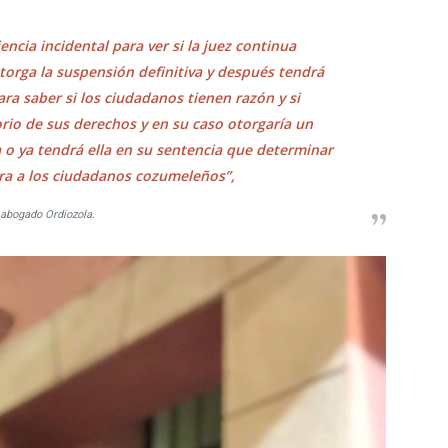
encia incidental para ver si la juez continua
orga la suspensión definitiva y después tendrá
ara saber si los ciudadanos tienen razón y si
rio de sus derechos y en su caso otorgaría un
 o ya tendrá ella en su sentencia que determinar
ra a los ciudadanos cozumeleños”,
 abogado Ordiozola.