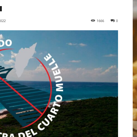
2022
1666
0