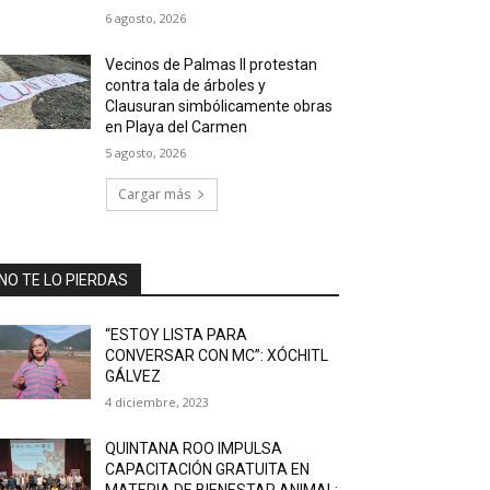
6 agosto, 2026
Vecinos de Palmas II protestan
contra tala de árboles y
Clausuran simbólicamente obras
en Playa del Carmen
5 agosto, 2026
Cargar más
NO TE LO PIERDAS
“ESTOY LISTA PARA
CONVERSAR CON MC”: XÓCHITL
GÁLVEZ
4 diciembre, 2023
QUINTANA ROO IMPULSA
CAPACITACIÓN GRATUITA EN
MATERIA DE BIENESTAR ANIMAL: