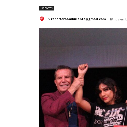
Deportes
By
reporteroambulante@gmail.com
18 noviemb