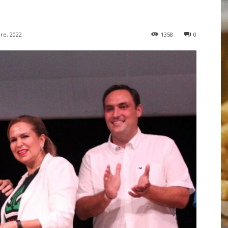
re, 2022
1358
0