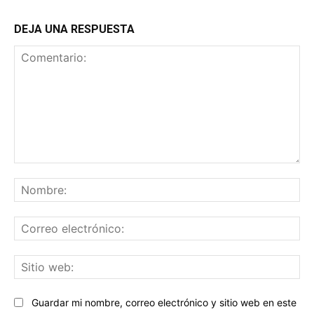
DEJA UNA RESPUESTA
Comentario:
No
Co
ele
Sit
we
Guardar mi nombre, correo electrónico y sitio web en este