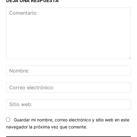
DEJA UNA RESPUESTA
Comentario:
No
Co
ele
Sit
we
Guardar mi nombre, correo electrónico y sitio web en este
navegador la próxima vez que comente.