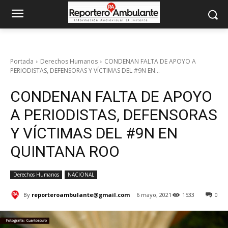
Portada
Derechos Humanos
CONDENAN FALTA DE APOYO A
PERIODISTAS, DEFENSORAS Y VÍCTIMAS DEL #9N EN...
CONDENAN FALTA DE APOYO
A PERIODISTAS, DEFENSORAS
Y VÍCTIMAS DEL #9N EN
QUINTANA ROO
Derechos Humanos
NACIONAL
By
reporteroambulante@gmail.com
6 mayo, 2021
1533
0