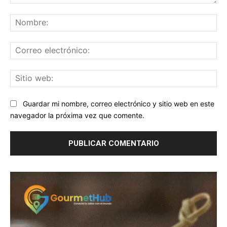
Comentario:
No
Co
ele
Sit
we
Guardar mi nombre, correo electrónico y sitio web en este
navegador la próxima vez que comente.