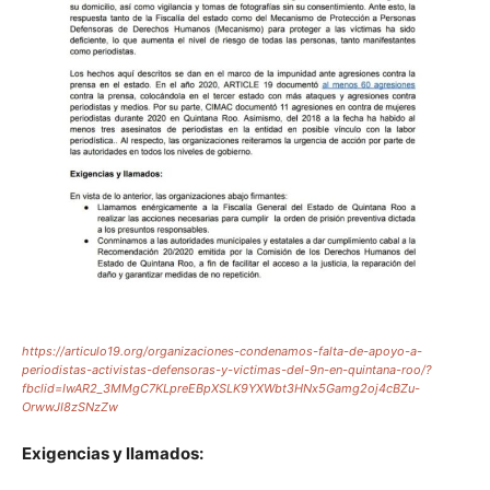
https://articulo19.org/organizaciones-condenamos-falta-de-apoyo-a-
periodistas-activistas-defensoras-y-victimas-del-9n-en-quintana-roo/?
fbclid=IwAR2_3MMgC7KLpreEBpXSLK9YXWbt3HNx5Gamg2oj4cBZu-
OrwwJI8zSNzZw
Exigencias y llamados: