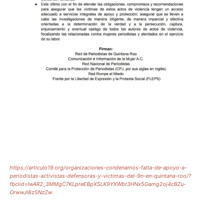
https://articulo19.org/organizaciones-condenamos-falta-de-apoyo-a-
periodistas-activistas-defensoras-y-victimas-del-9n-en-quintana-roo/?
fbclid=IwAR2_3MMgC7KLpreEBpXSLK9YXWbt3HNx5Gamg2oj4cBZu-
OrwwJI8zSNzZw