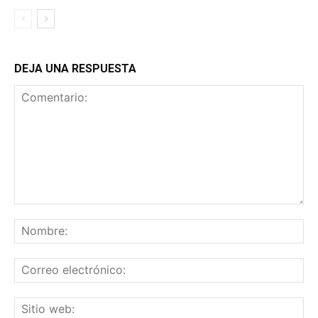
DEJA UNA RESPUESTA
Comentario:
No
Co
ele
Sit